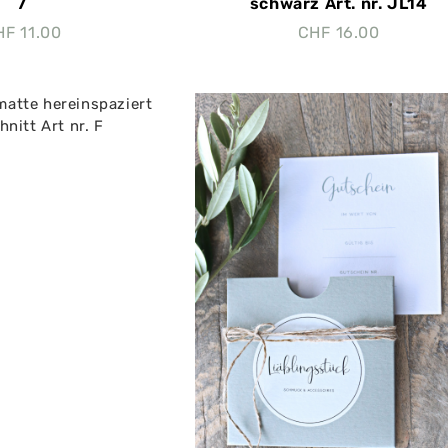
7
schwarz Art. nr. JL14
HF
11.00
CHF
16.00