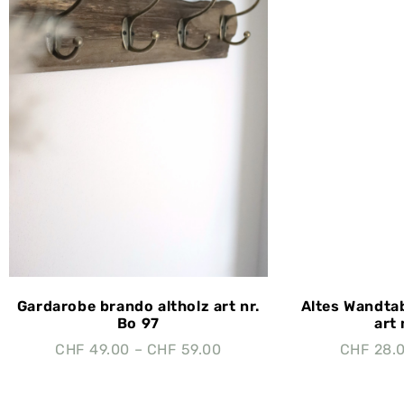
Gardarobe brando altholz art nr.
Altes Wandtab
Bo 97
art
CHF
49.00
–
CHF
59.00
CHF
28.