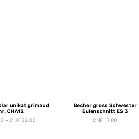
lar unikat grimaud
Becher gross Schwester
 nr. CHA12
Eulenschnitt ES 3
00
–
CHF
32.00
CHF
17.00