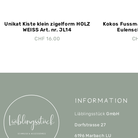
Unikat Kiste klein zigelform HOLZ
Kokos Fussma
WEISS Art. nr. JL14
Eulensch
CHF
16.00
C
Information
Liäblingsstück
GmbH
Dorfstrasse 27
6196 Marbach LU