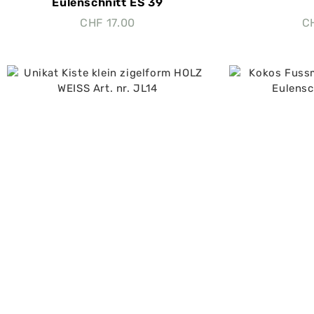
Eulenschnitt ES 39
CHF
17.00
C