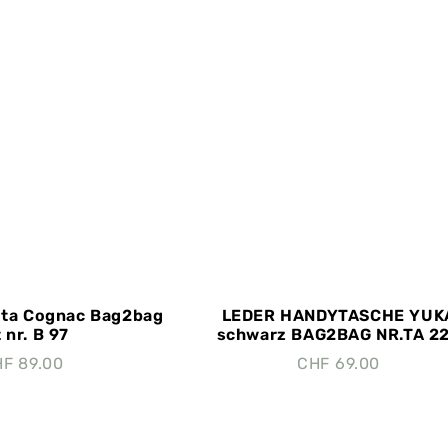
Uta Cognac Bag2bag
LEDER HANDYTASCHE YUK
 nr. B 97
schwarz BAG2BAG NR.TA 2
HF
89.00
CHF
69.00