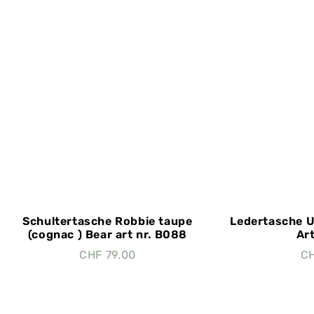
Schultertasche Robbie taupe
Ledertasche 
(cognac ) Bear art nr. B088
Art
CHF
79.00
C