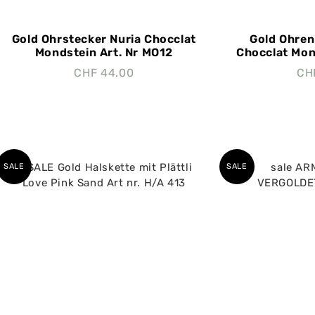
Gold Ohrstecker Nuria Chocclat
Gold Ohre
Mondstein Art. Nr MO12
Chocclat Mond
CHF
44.00
CH
SALE
SALE