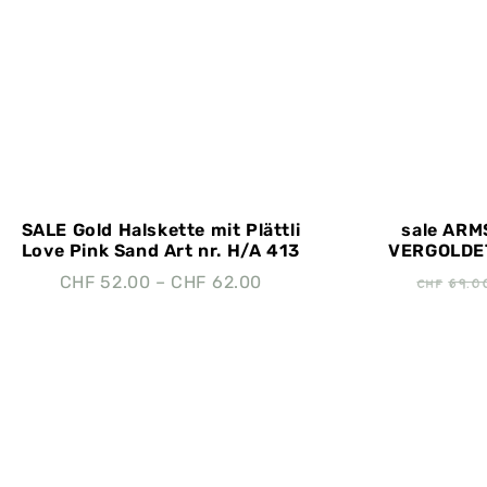
SALE Gold Halskette mit Plättli
sale AR
Love Pink Sand Art nr. H/A 413
VERGOLDET
CHF
69.0
CHF
52.00
–
CHF
62.00