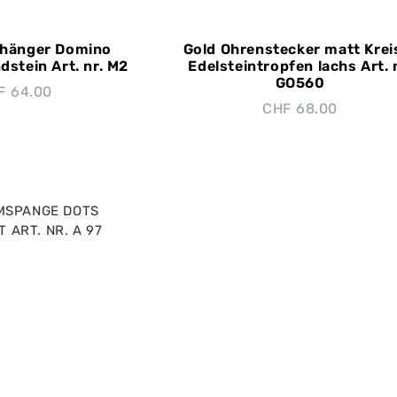
nhänger Domino
Gold Ohrenstecker matt Krei
stein Art. nr. M2
Edelsteintropfen lachs Art. 
GO560
F
64.00
CHF
68.00