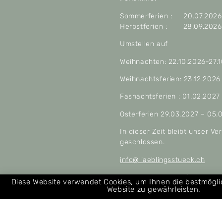
Sommerferien : 20.07.2026 
Herbstferien : 28.09.2026 
Umstellen auf
Weihnachten: 22.10.2026-27.
Weihnachtsferien: 23.12.2026
Fasnachtsferien : 01.02.2027
Osterferien 29.03.2027 – 05.
In dieser Zeit bleibt unser V
geschlossen.
info@liaeblingsstueck.ch
Allgemeine Geschäftsbeding
Diese Website verwendet Cookies, um Ihnen die bestmögl
Website zu gewährleisten.
Über uns