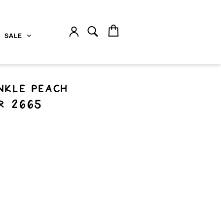
SALE
nkle Peach
R 2665