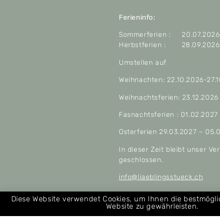
Ferieninfo:
Sommerferien : 20.07.2026 
Herbstferien : 28.09.2026 
Umstellen auf
Weihnachten: 22.10.2026-27.
Weihnachtsferien: 23.12.2026
Fasnachtsferien : 01.02.2027
Osterferien 29.03.2027 – 05.
In dieser Zeit bleibt unser V
geschlossen.
info@liaeblingsstueck.ch
Allgemeine Geschäftsbeding
Diese Website verwendet Cookies, um Ihnen die bestmögl
Website zu gewährleisten.
Über uns