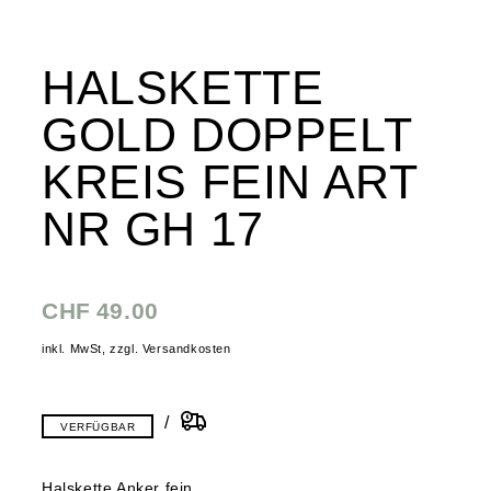
HALSKETTE
GOLD DOPPELT
KREIS FEIN ART
NR GH 17
CHF
49.00
inkl. MwSt, zzgl. Versandkosten
VERFÜGBAR
Halskette Anker fein