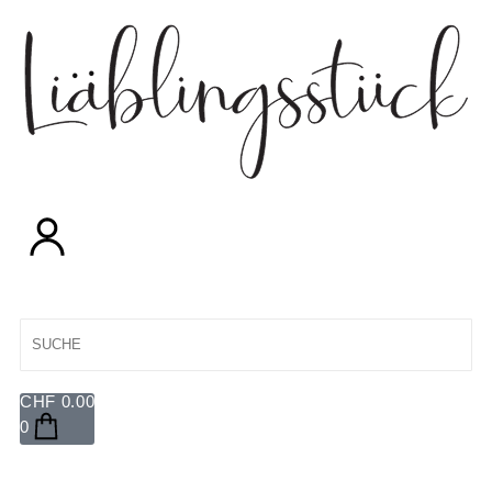
CHF
0.00
0