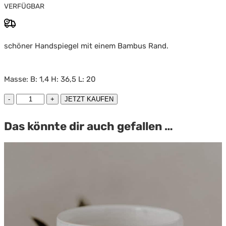
VERFÜGBAR
schöner Handspiegel mit einem Bambus Rand.
Masse: B: 1,4 H: 36,5 L: 20
Bambus
JETZT KAUFEN
Handspiegel
Art
Das könnte dir auch gefallen …
nr.
Ib
142
Menge