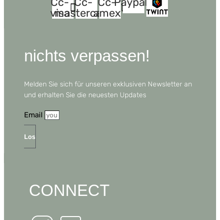
Cc-
Cc-
Cc-
Paypal
visa
mastercard
amex
nichts verpassen!
Melden Sie sich für unseren exklusiven Newsletter an
und erhalten Sie die neuesten Updates
Email
Los
CONNECT