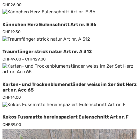
CHF
26.00
Kännchen Herz Eulenschnitt Art nr. E 86
CHF
19.50
Traumfänger strick natur Art nr. A 312
Preisspanne:
CHF
49.00
–
CHF
129.00
CHF49.00
Dieses
bis
Produkt
CHF129.00
weist
mehrere
Karten- und Trockenblumenständer weiss im 2er Set Herz
Varianten
art nr. Acc 65
auf.
CHF
14.00
Die
Optionen
können
auf
Kokos Fussmatte hereinspaziert Eulenschnitt Art nr. F
der
CHF
39.00
Produktseite
gewählt
werden