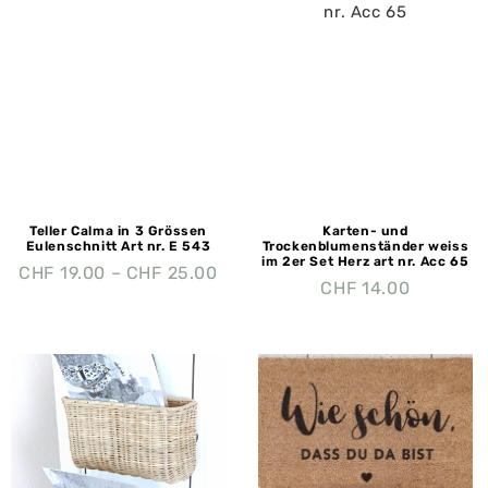
Teller Calma in 3 Grössen
Karten- und
Eulenschnitt Art nr. E 543
Trockenblumenständer weiss
im 2er Set Herz art nr. Acc 65
CHF
19.00
–
CHF
25.00
CHF
14.00