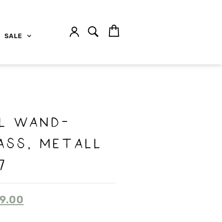
SALE
il Wand-
ass, Metall
7
9.00