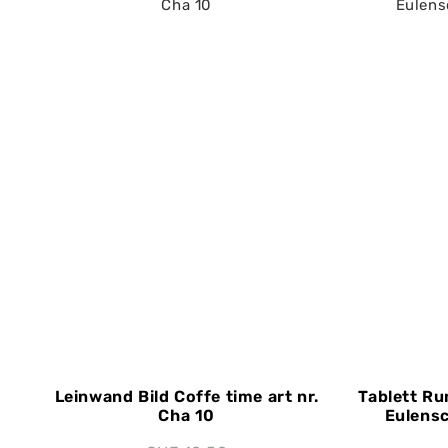
Leinwand Bild Coffe time art nr.
Tablett Ru
Cha 10
Eulensc