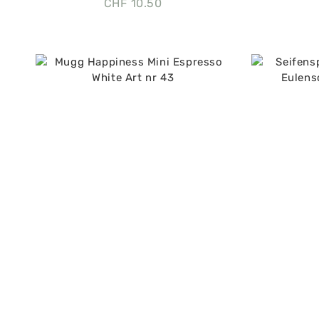
CHF
10.50