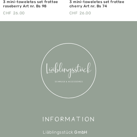
3 mini-toweletes set frottee
3 mini-toweletes set frottee
roseberry Art nr. Bs 98
cherry Art nr. Bs 74
CHF
26.00
CHF
26.00
Information
Liäblingsstück
GmbH