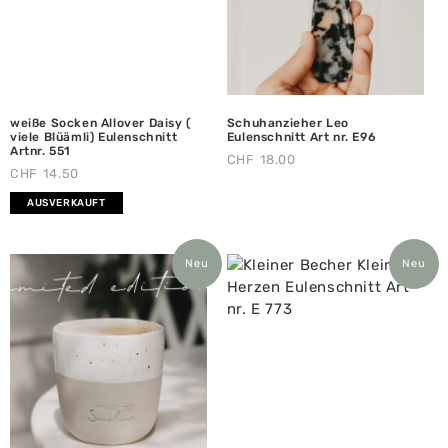
weiße Socken Allover Daisy (
Schuhanzieher Leo
viele Blüämli) Eulenschnitt
Eulenschnitt Art nr. E96
Artnr. 551
CHF
18.00
CHF
14.50
AUSVERKAUFT
Neu
Neu