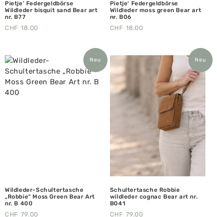
Pietje‘ Federgeldbörse
Pietje‘ Federgeldbörse
Wildleder bisquit sand Bear art
Wildleder moss green Bear art
nr. B77
nr. B06
CHF
18.00
CHF
18.00
Neu
Neu
Wildleder-Schultertasche
Schultertasche Robbie
„Robbie“ Moss Green Bear Art
wildleder cognac Bear art nr.
nr. B 400
B041
CHF
79.00
CHF
79.00