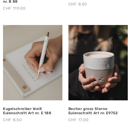
nr. B 88
CHF
8.50
CHF
119.00
Kugelschreiber Weiß
Becher gross Sterne
Eulenschnitt Art nr. E 188
Eulenschnitt Art nr. E9752
CHF
8.50
CHF
17.00