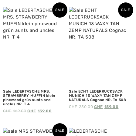
SALE
SALE
Sale LEDERTASCHE MRS.
Sale ECHT LEDERRUCKSACK
STRAWBERRY MUFFIN klein
MUNICH 13 WAXY TAN ZEMP
pinewood grün aunts and
NATURALS Cognac NR. TA 508
uncles NR. T 4
CHF
250.00
CHF
159.00
CHF
169.00
CHF
139.00
SALE