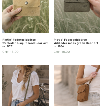
Pietje‘ Federgeldbörse
Pietje‘ Federgeldbörse
Wildleder bisquit sand Bear art
Wildleder moss green Bear art
nr. B77
nr. B06
CHF
18.00
CHF
18.00