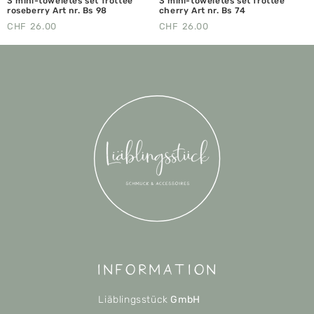
3 mini-toweletes set frottee
3 mini-toweletes set frottee
roseberry Art nr. Bs 98
cherry Art nr. Bs 74
CHF
26.00
CHF
26.00
Information
Liäblingsstück
GmbH