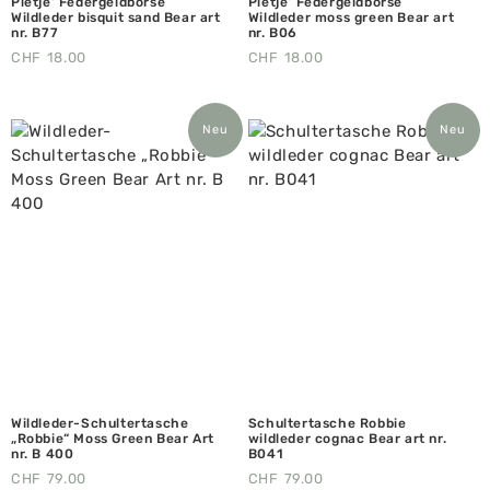
Pietje‘ Federgeldbörse
Pietje‘ Federgeldbörse
Wildleder bisquit sand Bear art
Wildleder moss green Bear art
nr. B77
nr. B06
CHF
18.00
CHF
18.00
Neu
Neu
Wildleder-Schultertasche
Schultertasche Robbie
„Robbie“ Moss Green Bear Art
wildleder cognac Bear art nr.
nr. B 400
B041
CHF
79.00
CHF
79.00