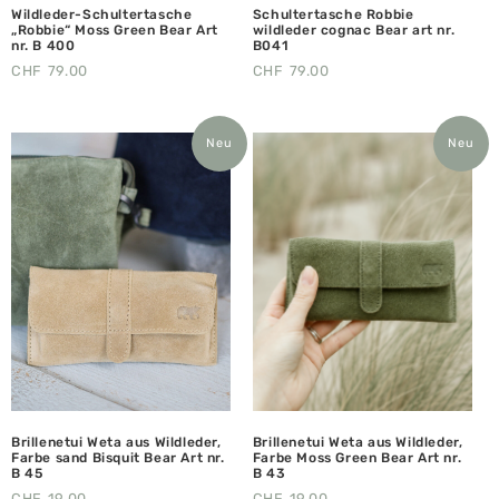
Wildleder-Schultertasche
Schultertasche Robbie
„Robbie“ Moss Green Bear Art
wildleder cognac Bear art nr.
nr. B 400
B041
CHF
79.00
CHF
79.00
Neu
Neu
Brillenetui Weta aus Wildleder,
Brillenetui Weta aus Wildleder,
Farbe sand Bisquit Bear Art nr.
Farbe Moss Green Bear Art nr.
B 45
B 43
CHF
19.00
CHF
19.00