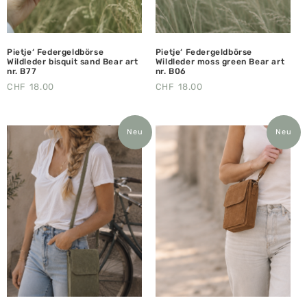
Pietje‘ Federgeldbörse
Pietje‘ Federgeldbörse
Wildleder bisquit sand Bear art
Wildleder moss green Bear art
nr. B77
nr. B06
CHF
18.00
CHF
18.00
Neu
Neu