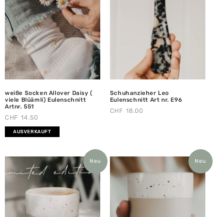
weiße Socken Allover Daisy (
Schuhanzieher Leo
viele Blüämli) Eulenschnitt
Eulenschnitt Art nr. E96
Artnr. 551
CHF
18.00
CHF
14.50
AUSVERKAUFT
Neu
Neu