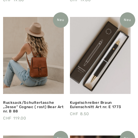
Neu
Neu
Rucksack/Schultertasche
Kugelschreiber Braun
„Jesse“ Cognac ( rost) Bear Art
Eulenschnitt Art nr. E 1773
nr. B 88
CHF
8.50
CHF
119.00