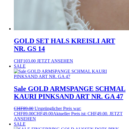
GOLD SET HALS KREISLI ART
NR. GS 14
CHF
103.00
JETZT ANSEHEN
SALE
Sale GOLD ARMSPANGE SCHMAL
KAURI PINKSAND ART NR. GA 47
CHF
89.00
Ursprünglicher Preis war:
CHF89.00
CHF
49.00
Aktueller Preis ist: CHF49.00.
JETZT
ANSEHEN
SALE