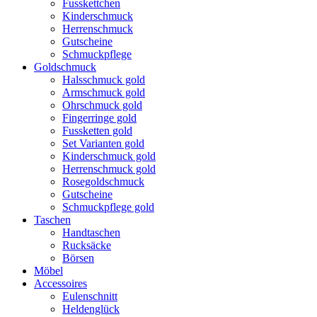
Fusskettchen
Kinderschmuck
Herrenschmuck
Gutscheine
Schmuckpflege
Goldschmuck
Halsschmuck gold
Armschmuck gold
Ohrschmuck gold
Fingerringe gold
Fussketten gold
Set Varianten gold
Kinderschmuck gold
Herrenschmuck gold
Rosegoldschmuck
Gutscheine
Schmuckpflege gold
Taschen
Handtaschen
Rucksäcke
Börsen
Möbel
Accessoires
Eulenschnitt
Heldenglück