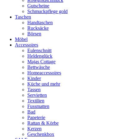
Rosegoldschmuck
Gutscheine
Schmuckpflege gold
Taschen
Handtaschen
Rucksäcke
Börsen
Möbel
Accessoires
Eulenschnitt
Heldenglück
Majas Cottage
Bettwäsche
Homeaccessoires
Kinder
Küche und mehr
Tassen
Servietten
Textilien
Fussmatten
Bad
Papeterie
Rattan & Körbe
Kerzen
Geschenkbox