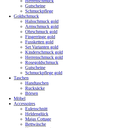
Herrenschmuck
Gutscheine
Schmuckpflege
Goldschmuck
Halsschmuck gold
Armschmuck gold
Ohrschmuck gold
Fingerringe gold
Fussketten gold
Set Varianten gold
Kinderschmuck gold
Herrenschmuck gold
Rosegoldschmuck
Gutscheine
Schmuckpflege gold
Taschen
Handtaschen
Rucksäcke
Börsen
Möbel
Accessoires
Eulenschnitt
Heldenglück
Majas Cottage
Bettwäsche