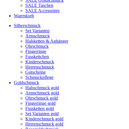
SALE Goldschmuck
SALE Taschen
SALE Accessoires
Warenkorb
Silberschmuck
Set Varianten
Armschmuck
Halsketten & Anhänger
Ohrschmuck
Fingerringe
Fusskettchen
Kinderschmuck
Herrenschmuck
Gutscheine
Schmuckpflege
Goldschmuck
Halsschmuck gold
Armschmuck gold
Ohrschmuck gold
Fingerringe gold
Fussketten gold
Set Varianten gold
Kinderschmuck gold
Herrenschmuck gold