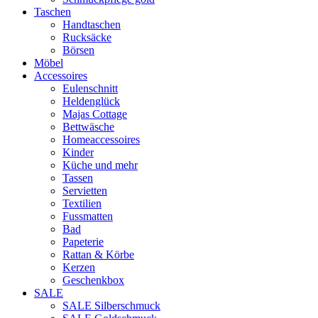
Taschen
Handtaschen
Rucksäcke
Börsen
Möbel
Accessoires
Eulenschnitt
Heldenglück
Majas Cottage
Bettwäsche
Homeaccessoires
Kinder
Küche und mehr
Tassen
Servietten
Textilien
Fussmatten
Bad
Papeterie
Rattan & Körbe
Kerzen
Geschenkbox
SALE
SALE Silberschmuck