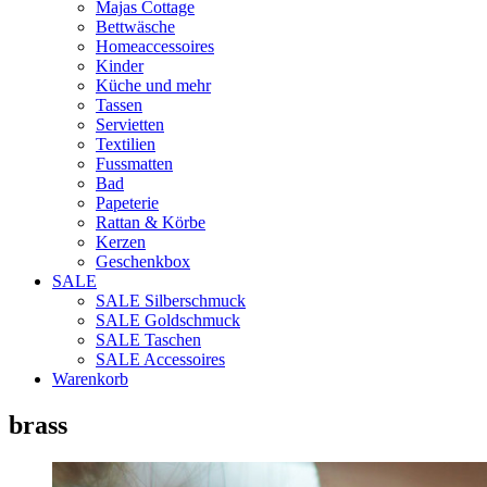
Majas Cottage
Bettwäsche
Homeaccessoires
Kinder
Küche und mehr
Tassen
Servietten
Textilien
Fussmatten
Bad
Papeterie
Rattan & Körbe
Kerzen
Geschenkbox
SALE
SALE Silberschmuck
SALE Goldschmuck
SALE Taschen
SALE Accessoires
Warenkorb
brass