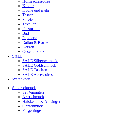
Homeaccessoires
Kinder
Küche und mehr
Tassen
Servietten
Textilien
Fussmatten
Bad
Papeterie
Rattan & Körbe
Kerzen
Geschenkbox
SALE
SALE Silberschmuck
SALE Goldschmuck
SALE Taschen
SALE Accessoires
Warenkorb
Silberschmuck
Set Varianten
Armschmuck
Halsketten & Anhänger
Ohrschmuck
Fingerringe