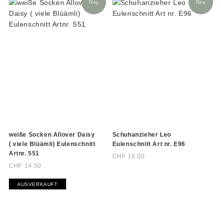
Neu
Neu
weiße Socken Allover Daisy
Schuhanzieher Leo
( viele Blüämli) Eulenschnitt
Eulenschnitt Art nr. E96
Artnr. 551
CHF
18.00
CHF
14.50
AUSVERKAUFT