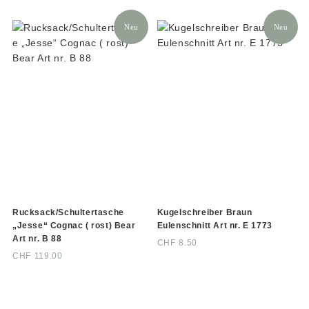
Neu
Neu
Rucksack/Schultertasche
Kugelschreiber Braun
„Jesse“ Cognac ( rost) Bear
Eulenschnitt Art nr. E 1773
Art nr. B 88
CHF
8.50
CHF
119.00