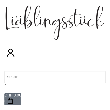
CHF
0.00
0