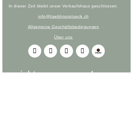
In dieser Zeit bleibt unser Verkaufshaus geschlossen.
info@liaeblingsstueck.ch
Allgemeine Geschäftsbedingungen
Über uns
nichts verpassen!
Melden Sie sich für unseren exklusiven Newsletter
an und erhalten Sie die neuesten Updates
Los