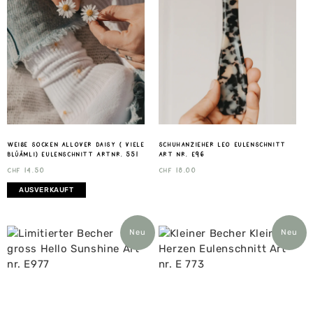
weiße Socken Allover Daisy ( viele
Schuhanzieher Leo Eulenschnitt
Blüämli) Eulenschnitt Artnr. 551
Art nr. E96
CHF
14.50
CHF
18.00
AUSVERKAUFT
Neu
Neu