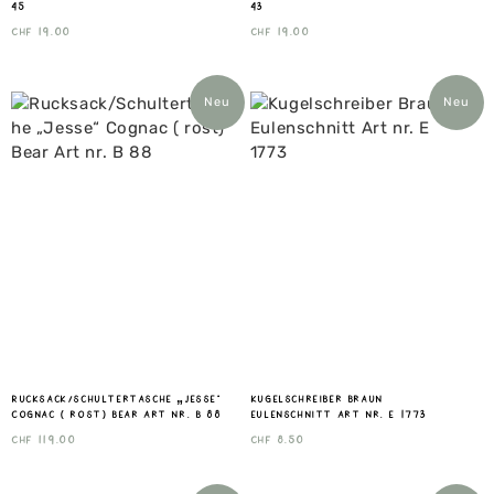
45
43
CHF
19.00
CHF
19.00
Neu
Neu
Rucksack/Schultertasche „Jesse“
Kugelschreiber Braun
Cognac ( rost) Bear Art nr. B 88
Eulenschnitt Art nr. E 1773
CHF
119.00
CHF
8.50