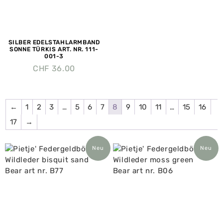
SILBER EDELSTAHLARMBAND
SONNE TÜRKIS ART. NR. 111-
001-3
CHF
36.00
←
1
2
3
…
5
6
7
8
9
10
11
…
15
16
17
→
Neu
Neu