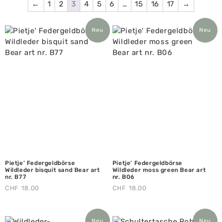
←
1
2
3
4
5
6
…
15
16
17
→
Neu
Neu
Pietje‘ Federgeldbörse
Pietje‘ Federgeldbörse
Wildleder bisquit sand Bear art
Wildleder moss green Bear art
nr. B77
nr. B06
CHF
18.00
CHF
18.00
Neu
Neu