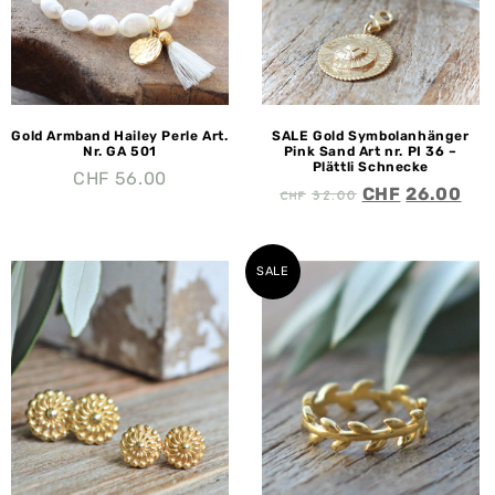
Gold Armband Hailey Perle Art.
SALE Gold Symbolanhänger
Nr. GA 501
Pink Sand Art nr. PI 36 –
Plättli Schnecke
CHF
56.00
CHF
32.00
CHF
26.00
SALE