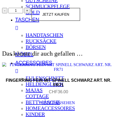
GUTSCHEINE
SCHMUCKPFLEGE
WICKELLEDERARMBAND
GOLD
ZOPF
JETZT KAUFEN
TASCHEN
schwarz
DREIFACH
MIT
ZÄPFLI
HANDTASCHEN
UND
RUCKSÄCKE
STEINDLI
BÖRSEN
ART
NR.
Das könnte dir auch gefallen …
MÖBEL
A321
Menge
ACCESSOIRES
EULENSCHNITT
FINGERRING FEIN MIT SPINELL SCHWARZ ART. NR.
HELDENGLÜCK
FR71
MAJAS
CHF
36.00
COTTAGE
Dieses
BETTWÄSCHE
JETZT ANSEHEN
Produkt
HOMEACCESSOIRES
weist
mehrere
KINDER