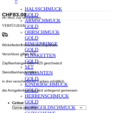
HALSSCHMUCK
CHF
83.00
GOLD
inkl. MwSt, zzgl. Versandkosten
ARMSCHMUCK
GOLD
VERFÜGBAR
OHRSCHMUCK
GOLD
FINGERRINGE
Wickellederarmband mit Zopfleder
GOLD
Verschluss silber 925
FUSSKETTEN
GOLD
Zäpflianhänger silber 925 geschwärzt
SET
VARIANTEN
Steindlianhänger klein
GOLD
in drei verschiedenen Farben erhältlich
KINDERSCHMUCK
GOLD
die Armgelenkgrösse wird anliegend gemessen
HERRENSCHMUCK
GOLD
Grösse
ROSEGOLDSCHMUCK