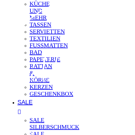
Varianten
KÜCHE
auf.
UND
Die
Optionen
MEHR
können
TASSEN
auf
SERVIETTEN
der
TEXTILIEN
Produktseite
gewählt
FUSSMATTEN
werden
BAD
PAPETERIE
RATTAN
&
KÖRBE
KERZEN
GESCHENKBOX
SALE
SALE
SILBERSCHMUCK
SALE