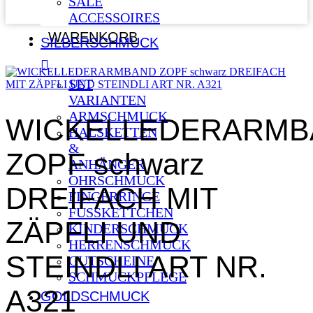
SALE
ACCESSOIRES
WARENKORB
SILBERSCHMUCK
SET
VARIANTEN
ARMSCHMUCK
WICKELLEDERARMB
HALSKETTEN
&
ZOPF schwarz
ANHÄNGER
OHRSCHMUCK
DREIFACH MIT
FINGERRINGE
FUSSKETTCHEN
ZÄPFLI UND
KINDERSCHMUCK
HERRENSCHMUCK
STEINDLI ART NR.
GUTSCHEINE
SCHMUCKPFLEGE
A321
GOLDSCHMUCK