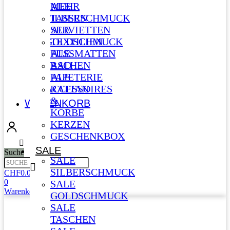
SALE
MEHR
SILBERSCHMUCK
TASSEN
SALE
SERVIETTEN
GOLDSCHMUCK
TEXTILIEN
SALE
FUSSMATTEN
TASCHEN
BAD
SALE
PAPETERIE
ACCESSOIRES
RATTAN
&
WARENKORB
KÖRBE
KERZEN
GESCHENKBOX
SALE
Suche
SALE
SILBERSCHMUCK
CHF
0.00
0
SALE
Warenkorb
GOLDSCHMUCK
SALE
TASCHEN