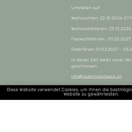
Umstellen auf
Weihnachten: 22.10.2026-27.
Weihnachtsferien: 23.12.2026
Fasnachtsferien : 01.02.2027
Osterferien 29.03.2027 – 05.
In dieser Zeit bleibt unser V
geschlossen.
info@liaeblingsstueck.ch
Allgemeine Geschäftsbeding
Diese Website verwendet Cookies, um Ihnen die bestmögl
Website zu gewährleisten.
Über uns