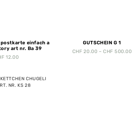
postkarte einfach a
GUTSCHEIN G 1
tory art nr. Ba 39
CHF
20.00
–
CHF
500.00
HF
12.00