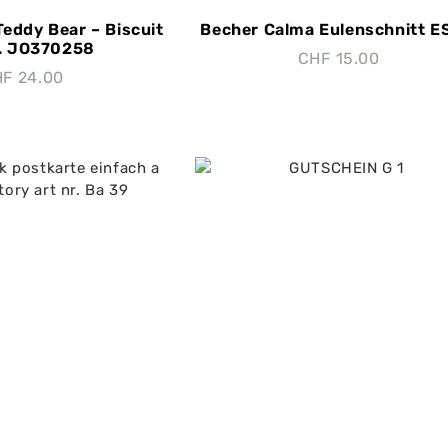
Teddy Bear – Biscuit
Becher Calma Eulenschnitt E
r. JO370258
CHF
15.00
HF
24.00