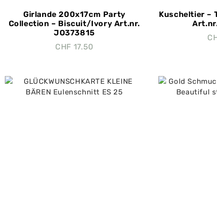
Girlande 200x17cm Party
Kuscheltier – 
Collection – Biscuit/Ivory Art.nr.
Art.n
JO373815
C
CHF
17.50