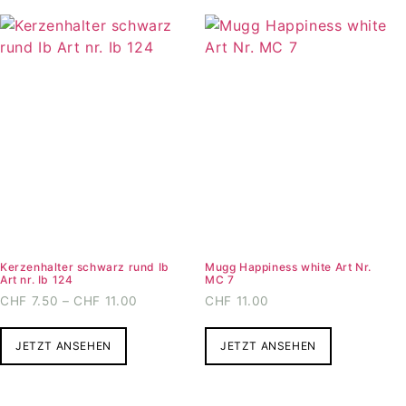
auf.
auf.
Die
Die
Optionen
Optionen
können
können
auf
auf
der
der
Produktseite
Produktse
gewählt
gewählt
werden
werden
Kerzenhalter schwarz rund Ib
Mugg Happiness white Art Nr.
Art nr. Ib 124
MC 7
Preisspanne:
CHF
7.50
–
CHF
11.00
CHF
11.00
CHF7.50
Dieses
bis
JETZT ANSEHEN
Produkt
JETZT ANSEHEN
CHF11.00
weist
mehrere