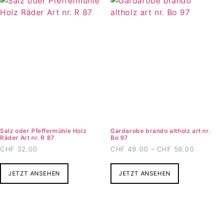
Salz oder Pfeffermühle Holz
Gardarobe brando altholz art nr.
Räder Art nr. R 87
Bo 97
Preiss
CHF
32.00
CHF
49.00
–
CHF
59.00
CHF49
Dieses
Dieses
bis
JETZT ANSEHEN
Produkt
JETZT ANSEHEN
Produkt
CHF59
weist
weist
mehrere
mehrere
Varianten
Varianten