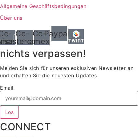
Allgemeine Geschäftsbedingungen
Über uns
Cc-
Cc-
Cc-
Paypal
visa
mastercard
amex
nichts verpassen!
Melden Sie sich für unseren exklusiven Newsletter an
und erhalten Sie die neuesten Updates
Email
Los
CONNECT