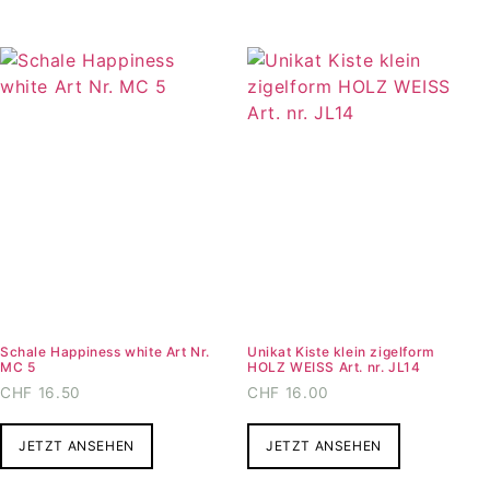
Varianten
auf.
Die
Optionen
können
auf
der
Produktseite
gewählt
werden
Schale Happiness white Art Nr.
Unikat Kiste klein zigelform
MC 5
HOLZ WEISS Art. nr. JL14
CHF
16.50
CHF
16.00
JETZT ANSEHEN
JETZT ANSEHEN