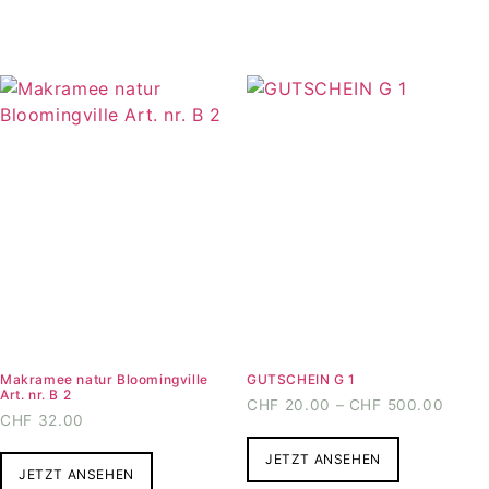
Makramee natur Bloomingville
GUTSCHEIN G 1
Art. nr. B 2
Preis
CHF
20.00
–
CHF
500.00
CHF
32.00
CHF2
Dieses
bis
JETZT ANSEHEN
Produkt
CHF5
JETZT ANSEHEN
weist