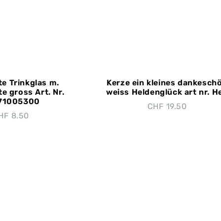
te Trinkglas m.
Kerze ein kleines dankesch
e gross Art. Nr.
weiss Heldenglück art nr. H
71005300
CHF
19.50
HF
8.50