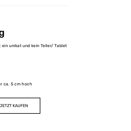
g
st ein unikat und kein Teller/ Tablet
r ca. 5 cm hoch
JETZT KAUFEN