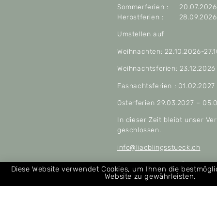
Sommerferien : 20.07.2026 
Herbstferien : 28.09.2026 
Umstellen auf
Weihnachten: 22.10.2026-27.
Weihnachtsferien: 23.12.2026
Fasnachtsferien : 01.02.2027
Osterferien 29.03.2027 – 05.
In dieser Zeit bleibt unser V
geschlossen.
info@liaeblingsstueck.ch
Allgemeine Geschäftsbeding
Diese Website verwendet Cookies, um Ihnen die bestmögl
Website zu gewährleisten.
Über uns