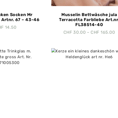
cken Socken Mr
Musselin Bettwäsche jula
 Artnr. 67 – 43-46
Terracotta Farbliebe Art.nr
FL38514-40
HF
14.50
CHF
30.00
–
CHF
165.00