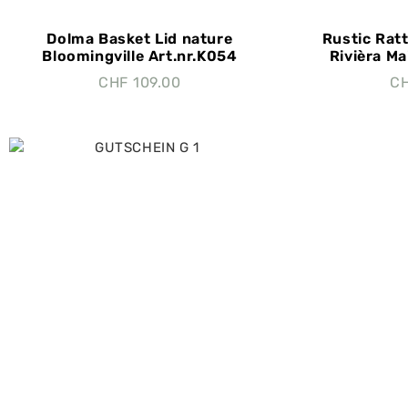
Dolma Basket Lid nature
Rustic Rat
Bloomingville Art.nr.K054
Rivièra Ma
CHF
109.00
C