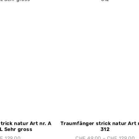
rick natur Art nr. A
Traumfänger strick natur Art 
XL Sehr gross
312
F
129.00
CHF
49.00
–
CHF
129.00