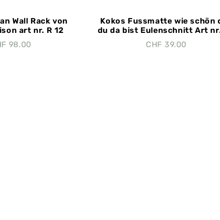
tan Wall Rack von
Kokos Fussmatte wie schön 
ison art nr. R 12
du da bist Eulenschnitt Art nr.
HF
98.00
CHF
39.00