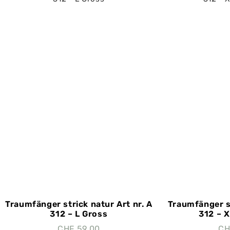
Traumfänger strick natur Art nr. A
Traumfänger st
312 – L Gross
312 – 
CHF
59.00
CH