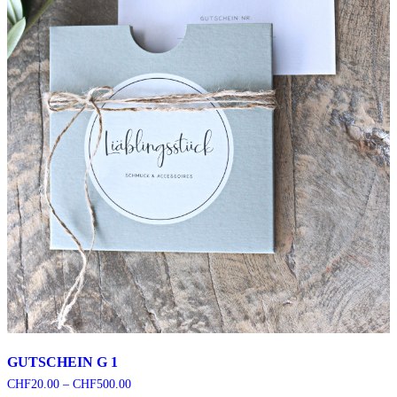
GUTSCHEIN G 1
CHF
20.00
–
CHF
500.00
Preisspanne: