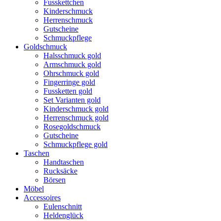
Fusskettchen
Kinderschmuck
Herrenschmuck
Gutscheine
Schmuckpflege
Goldschmuck
Halsschmuck gold
Armschmuck gold
Ohrschmuck gold
Fingerringe gold
Fussketten gold
Set Varianten gold
Kinderschmuck gold
Herrenschmuck gold
Rosegoldschmuck
Gutscheine
Schmuckpflege gold
Taschen
Handtaschen
Rucksäcke
Börsen
Möbel
Accessoires
Eulenschnitt
Heldenglück