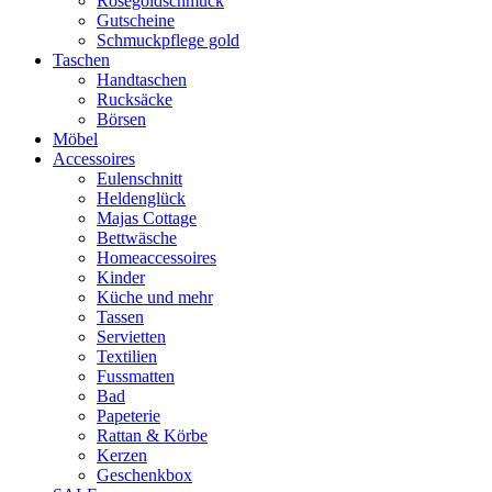
Rosegoldschmuck
Gutscheine
Schmuckpflege gold
Taschen
Handtaschen
Rucksäcke
Börsen
Möbel
Accessoires
Eulenschnitt
Heldenglück
Majas Cottage
Bettwäsche
Homeaccessoires
Kinder
Küche und mehr
Tassen
Servietten
Textilien
Fussmatten
Bad
Papeterie
Rattan & Körbe
Kerzen
Geschenkbox