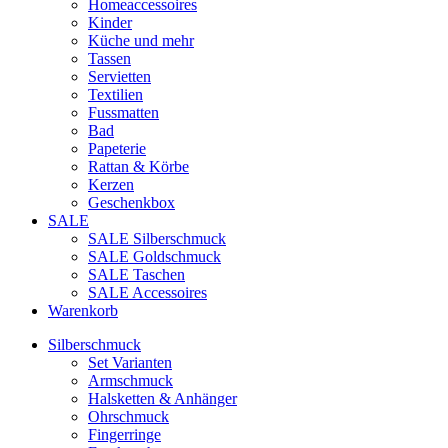
Homeaccessoires
Kinder
Küche und mehr
Tassen
Servietten
Textilien
Fussmatten
Bad
Papeterie
Rattan & Körbe
Kerzen
Geschenkbox
SALE
SALE Silberschmuck
SALE Goldschmuck
SALE Taschen
SALE Accessoires
Warenkorb
Silberschmuck
Set Varianten
Armschmuck
Halsketten & Anhänger
Ohrschmuck
Fingerringe