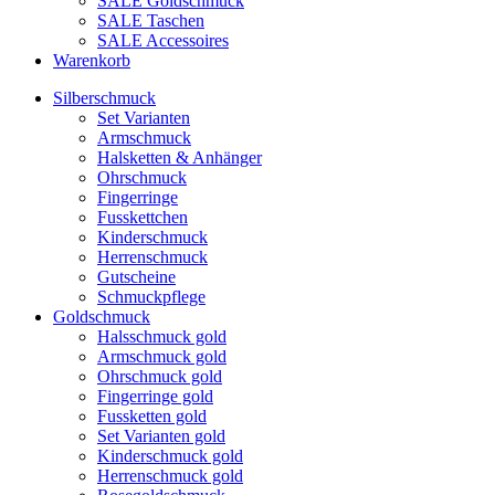
SALE Goldschmuck
SALE Taschen
SALE Accessoires
Warenkorb
Silberschmuck
Set Varianten
Armschmuck
Halsketten & Anhänger
Ohrschmuck
Fingerringe
Fusskettchen
Kinderschmuck
Herrenschmuck
Gutscheine
Schmuckpflege
Goldschmuck
Halsschmuck gold
Armschmuck gold
Ohrschmuck gold
Fingerringe gold
Fussketten gold
Set Varianten gold
Kinderschmuck gold
Herrenschmuck gold