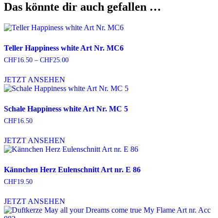
Das könnte dir auch gefallen …
rund
40
cm
Art
nr.
Teller Happiness white Art Nr. MC6
Mo31
Menge
CHF
16.50
–
CHF
25.00
Preisspanne:
CHF16.50
Dieses
bis
JETZT ANSEHEN
Produkt
CHF25.00
weist
mehrere
Varianten
Schale Happiness white Art Nr. MC 5
auf.
CHF
16.50
Die
Optionen
JETZT ANSEHEN
können
auf
der
Produktseite
Kännchen Herz Eulenschnitt Art nr. E 86
gewählt
CHF
19.50
werden
JETZT ANSEHEN