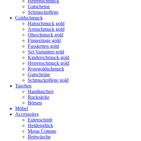
Herrenschmuck
Gutscheine
Schmuckpflege
Goldschmuck
Halsschmuck gold
Armschmuck gold
Ohrschmuck gold
Fingerringe gold
Fussketten gold
Set Varianten gold
Kinderschmuck gold
Herrenschmuck gold
Rosegoldschmuck
Gutscheine
Schmuckpflege gold
Taschen
Handtaschen
Rucksäcke
Börsen
Möbel
Accessoires
Eulenschnitt
Heldenglück
Majas Cottage
Bettwäsche