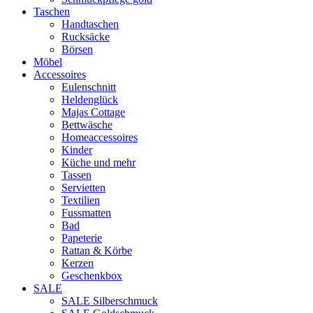
Taschen
Handtaschen
Rucksäcke
Börsen
Möbel
Accessoires
Eulenschnitt
Heldenglück
Majas Cottage
Bettwäsche
Homeaccessoires
Kinder
Küche und mehr
Tassen
Servietten
Textilien
Fussmatten
Bad
Papeterie
Rattan & Körbe
Kerzen
Geschenkbox
SALE
SALE Silberschmuck