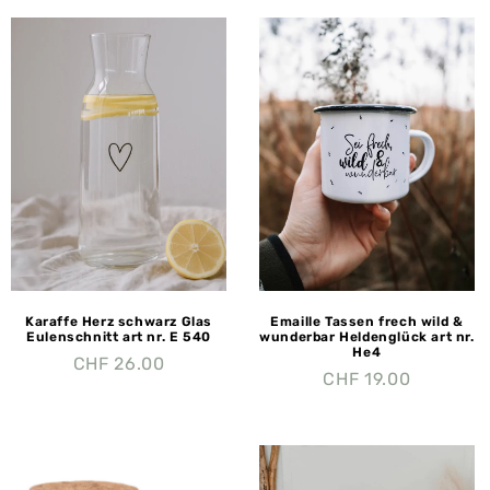
Karaffe Herz schwarz Glas
Emaille Tassen frech wild &
Eulenschnitt art nr. E 540
wunderbar Heldenglück art nr.
He4
CHF
26.00
CHF
19.00