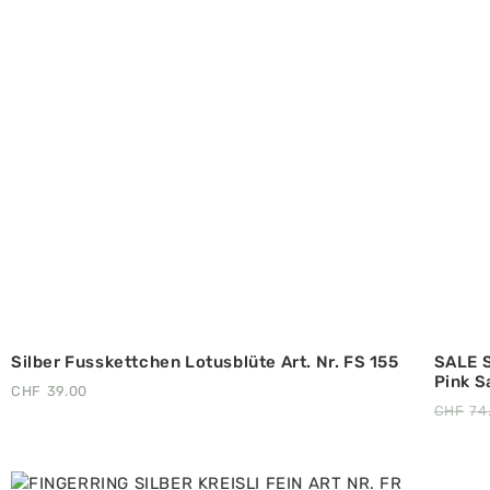
Silber Fusskettchen Lotusblüte Art. Nr. FS 155
SALE S
Pink S
CHF
39.00
CHF
74