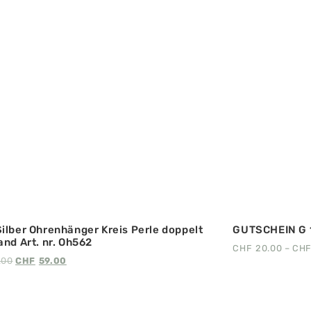
ilber Ohrenhänger Kreis Perle doppelt
GUTSCHEIN G 
and Art. nr. Oh562
CHF
20.00
–
CH
.00
CHF
59.00