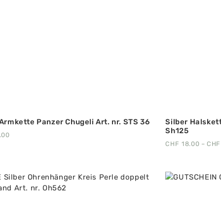
 Armkette Panzer Chugeli Art. nr. STS 36
Silber Halsket
Sh125
.00
CHF
18.00
–
CHF