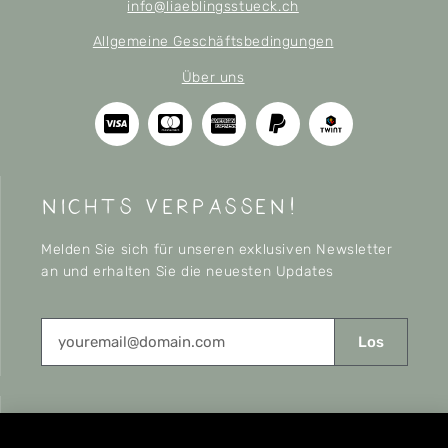
info@liaeblingsstueck.ch
Allgemeine Geschäftsbedingungen
Über uns
nichts verpassen!
Melden Sie sich für unseren exklusiven Newsletter
an und erhalten Sie die neuesten Updates
Los
CONNECT