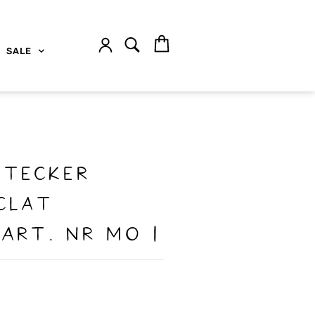
SALE
stecker
clat
Art. Nr MO 1