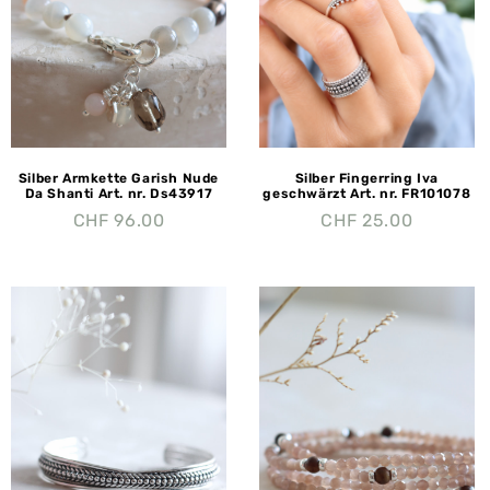
Silber Armkette Garish Nude
Silber Fingerring Iva
Da Shanti Art. nr. Ds43917
geschwärzt Art. nr. FR101078
CHF
96.00
CHF
25.00