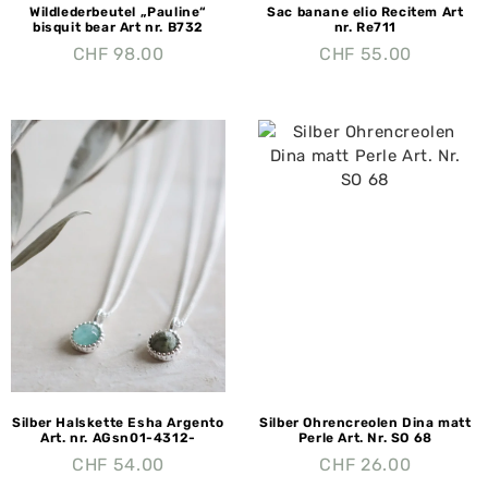
Wildlederbeutel „Pauline“
Sac banane elio Recitem Art
bisquit bear Art nr. B732
nr. Re711
CHF
98.00
CHF
55.00
Silber Halskette Esha Argento
Silber Ohrencreolen Dina matt
Art. nr. AGsn01-4312-
Perle Art. Nr. SO 68
CHF
54.00
CHF
26.00