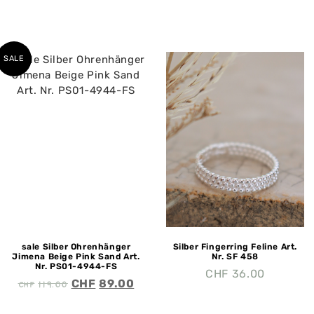
SALE
sale Silber Ohrenhänger
Silber Fingerring Feline Art.
Jimena Beige Pink Sand Art.
Nr. SF 458
Nr. PS01-4944-FS
CHF
36.00
CHF
119.00
CHF
89.00