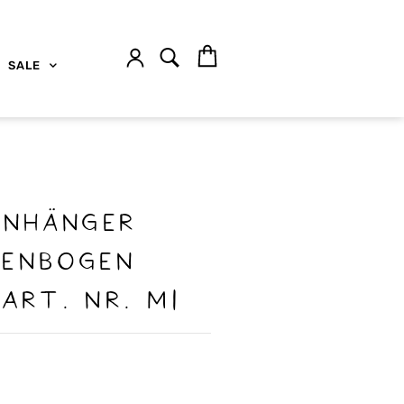
SALE
enhänger
genbogen
Art. nr. M1