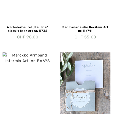
Wildlederbeutel „Pauline“
Sac banane elio Recitem Art
bisquit bear Art nr. B732
nr. Re711
CHF
98.00
CHF
55.00