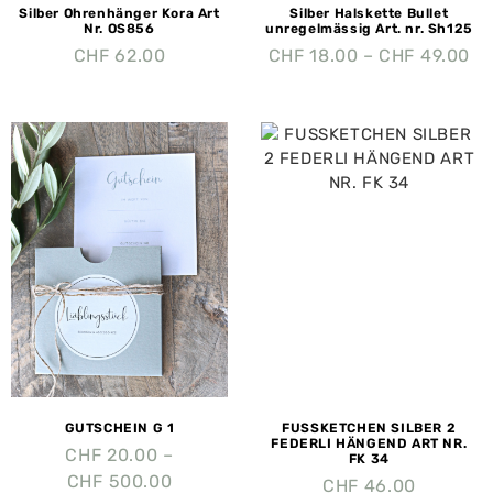
Silber Ohrenhänger Kora Art
Silber Halskette Bullet
Nr. OS856
unregelmässig Art. nr. Sh125
CHF
62.00
CHF
18.00
–
CHF
49.00
GUTSCHEIN G 1
FUSSKETCHEN SILBER 2
FEDERLI HÄNGEND ART NR.
CHF
20.00
–
FK 34
CHF
500.00
CHF
46.00