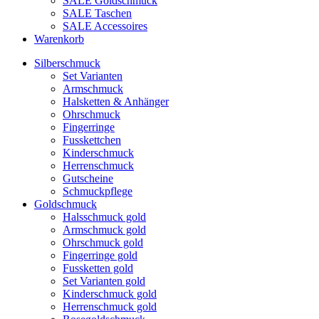
SALE Goldschmuck
SALE Taschen
SALE Accessoires
Warenkorb
Silberschmuck
Set Varianten
Armschmuck
Halsketten & Anhänger
Ohrschmuck
Fingerringe
Fusskettchen
Kinderschmuck
Herrenschmuck
Gutscheine
Schmuckpflege
Goldschmuck
Halsschmuck gold
Armschmuck gold
Ohrschmuck gold
Fingerringe gold
Fussketten gold
Set Varianten gold
Kinderschmuck gold
Herrenschmuck gold