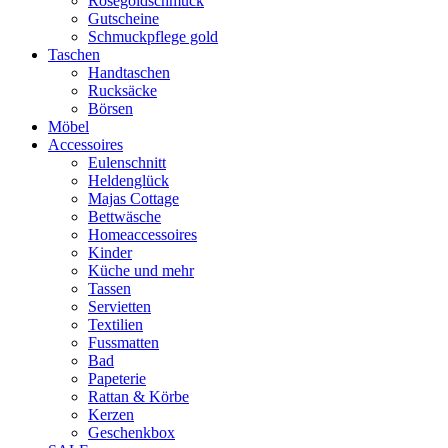
Rosegoldschmuck
Gutscheine
Schmuckpflege gold
Taschen
Handtaschen
Rucksäcke
Börsen
Möbel
Accessoires
Eulenschnitt
Heldenglück
Majas Cottage
Bettwäsche
Homeaccessoires
Kinder
Küche und mehr
Tassen
Servietten
Textilien
Fussmatten
Bad
Papeterie
Rattan & Körbe
Kerzen
Geschenkbox