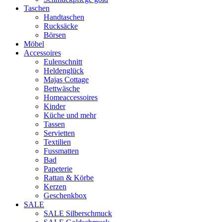
Taschen
Handtaschen
Rucksäcke
Börsen
Möbel
Accessoires
Eulenschnitt
Heldenglück
Majas Cottage
Bettwäsche
Homeaccessoires
Kinder
Küche und mehr
Tassen
Servietten
Textilien
Fussmatten
Bad
Papeterie
Rattan & Körbe
Kerzen
Geschenkbox
SALE
SALE Silberschmuck