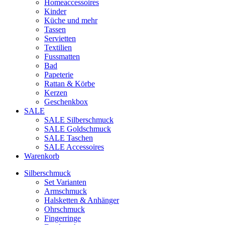
Homeaccessoires
Kinder
Küche und mehr
Tassen
Servietten
Textilien
Fussmatten
Bad
Papeterie
Rattan & Körbe
Kerzen
Geschenkbox
SALE
SALE Silberschmuck
SALE Goldschmuck
SALE Taschen
SALE Accessoires
Warenkorb
Silberschmuck
Set Varianten
Armschmuck
Halsketten & Anhänger
Ohrschmuck
Fingerringe