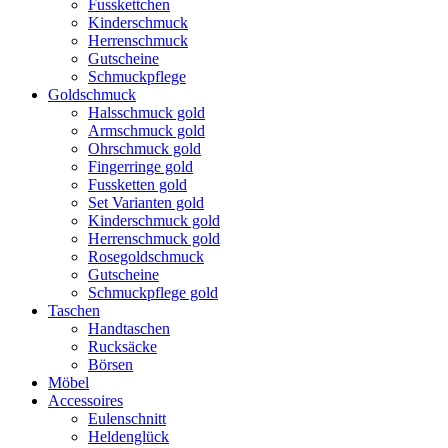
Fusskettchen
Kinderschmuck
Herrenschmuck
Gutscheine
Schmuckpflege
Goldschmuck
Halsschmuck gold
Armschmuck gold
Ohrschmuck gold
Fingerringe gold
Fussketten gold
Set Varianten gold
Kinderschmuck gold
Herrenschmuck gold
Rosegoldschmuck
Gutscheine
Schmuckpflege gold
Taschen
Handtaschen
Rucksäcke
Börsen
Möbel
Accessoires
Eulenschnitt
Heldenglück