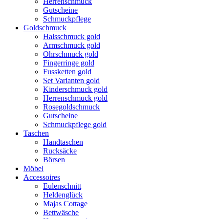
Herrenschmuck
Gutscheine
Schmuckpflege
Goldschmuck
Halsschmuck gold
Armschmuck gold
Ohrschmuck gold
Fingerringe gold
Fussketten gold
Set Varianten gold
Kinderschmuck gold
Herrenschmuck gold
Rosegoldschmuck
Gutscheine
Schmuckpflege gold
Taschen
Handtaschen
Rucksäcke
Börsen
Möbel
Accessoires
Eulenschnitt
Heldenglück
Majas Cottage
Bettwäsche