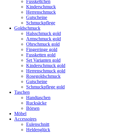
Fusskettchen
Kinderschmuck
Herrenschmuck
Gutscheine
Schmuckpflege
Goldschmuck
Halsschmuck gold
Armschmuck gold
Ohrschmuck gold
Fingerringe gold
Fussketten gold
Set Varianten gold
Kinderschmuck gold
Herrenschmuck gold
Rosegoldschmuck
Gutscheine
Schmuckpflege gold
Taschen
Handtaschen
Rucksäcke
Börsen
Möbel
Accessoires
Eulenschnitt
Heldenglück