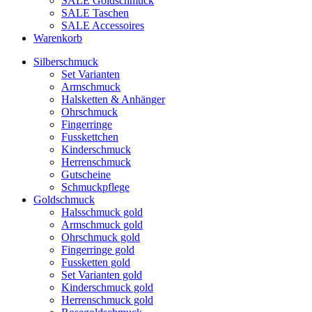
SALE Goldschmuck
SALE Taschen
SALE Accessoires
Warenkorb
Silberschmuck
Set Varianten
Armschmuck
Halsketten & Anhänger
Ohrschmuck
Fingerringe
Fusskettchen
Kinderschmuck
Herrenschmuck
Gutscheine
Schmuckpflege
Goldschmuck
Halsschmuck gold
Armschmuck gold
Ohrschmuck gold
Fingerringe gold
Fussketten gold
Set Varianten gold
Kinderschmuck gold
Herrenschmuck gold