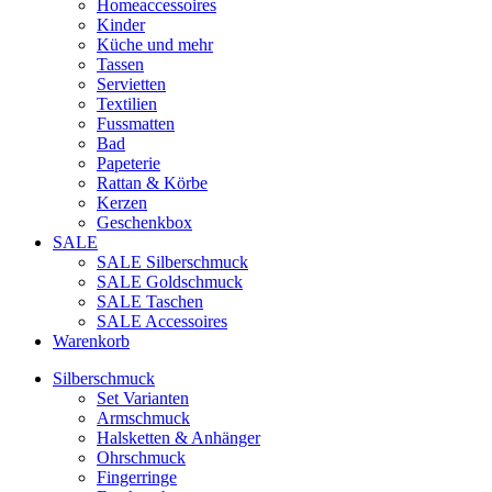
Homeaccessoires
Kinder
Küche und mehr
Tassen
Servietten
Textilien
Fussmatten
Bad
Papeterie
Rattan & Körbe
Kerzen
Geschenkbox
SALE
SALE Silberschmuck
SALE Goldschmuck
SALE Taschen
SALE Accessoires
Warenkorb
Silberschmuck
Set Varianten
Armschmuck
Halsketten & Anhänger
Ohrschmuck
Fingerringe