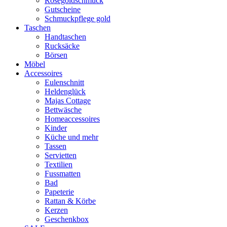
Rosegoldschmuck
Gutscheine
Schmuckpflege gold
Taschen
Handtaschen
Rucksäcke
Börsen
Möbel
Accessoires
Eulenschnitt
Heldenglück
Majas Cottage
Bettwäsche
Homeaccessoires
Kinder
Küche und mehr
Tassen
Servietten
Textilien
Fussmatten
Bad
Papeterie
Rattan & Körbe
Kerzen
Geschenkbox