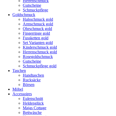
Herrenschmuck
Gutscheine
Schmuckpflege
Goldschmuck
Halsschmuck gold
Armschmuck gold
Ohrschmuck gold
Fingerringe gold
Fussketten gold
Set Varianten gold
Kinderschmuck gold
Herrenschmuck gold
Rosegoldschmuck
Gutscheine
Schmuckpflege gold
Taschen
Handtaschen
Rucksäcke
Börsen
Möbel
Accessoires
Eulenschnitt
Heldenglück
Majas Cottage
Bettwäsche