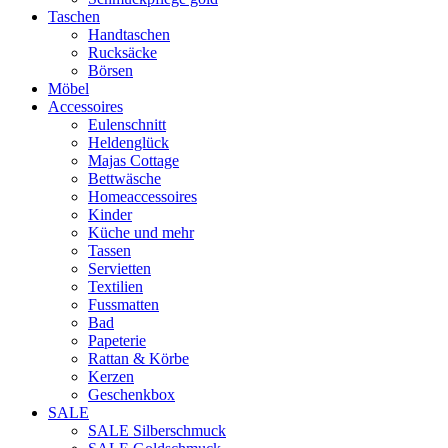
Taschen
Handtaschen
Rucksäcke
Börsen
Möbel
Accessoires
Eulenschnitt
Heldenglück
Majas Cottage
Bettwäsche
Homeaccessoires
Kinder
Küche und mehr
Tassen
Servietten
Textilien
Fussmatten
Bad
Papeterie
Rattan & Körbe
Kerzen
Geschenkbox
SALE
SALE Silberschmuck