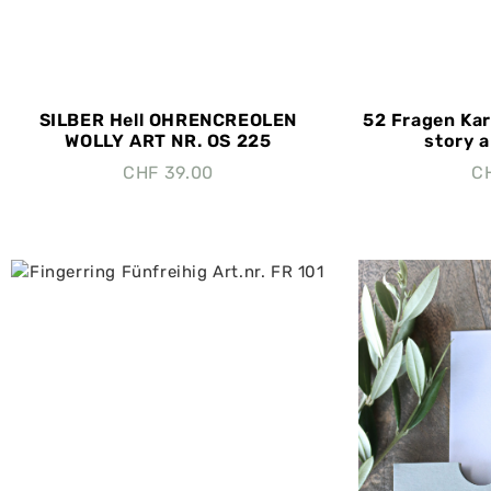
SILBER Hell OHRENCREOLEN
52 Fragen Kar
WOLLY ART NR. OS 225
story a
CHF
39.00
C