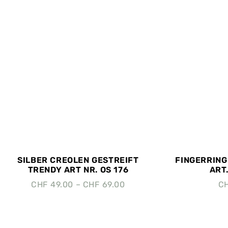
SILBER CREOLEN GESTREIFT
FINGERRING 
TRENDY ART NR. OS 176
ART.
CHF
49.00
–
CHF
69.00
C