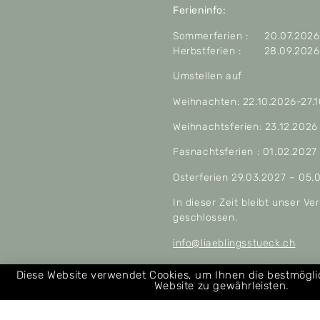
Ferieninfo:
Sommerferien : 20.07.2026 
Herbstferien : 28.09.2026 
Umstellen auf
Weihnachten: 22.10.2026-27.
Weihnachtsferien: 23.12.2026
Fasnachtsferien : 01.02.2027
Osterferien 29.03.2027 – 05.
In dieser Zeit bleibt unser V
geschlossen.
info@liaeblingsstueck.ch
Allgemeine Geschäftsbeding
Diese Website verwendet Cookies, um Ihnen die bestmögl
Website zu gewährleisten.
Über uns