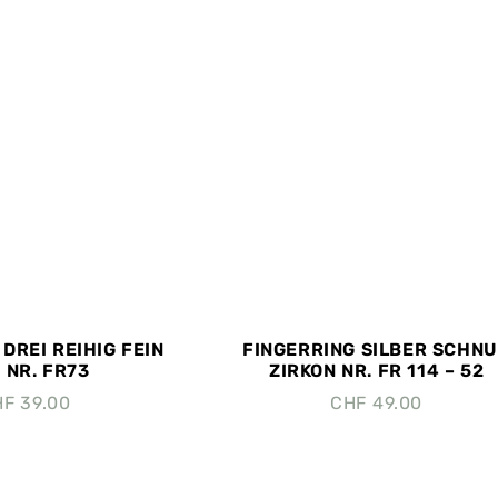
DREI REIHIG FEIN
FINGERRING SILBER SCHN
 NR. FR73
ZIRKON NR. FR 114 – 52
HF
39.00
CHF
49.00