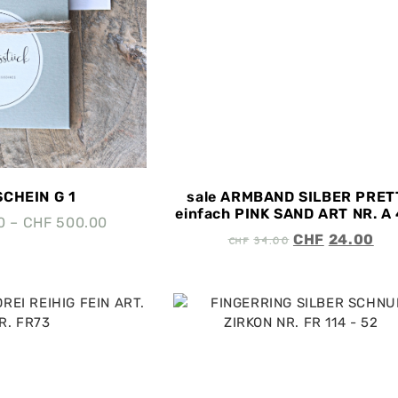
CHEIN G 1
sale ARMBAND SILBER PRET
einfach PINK SAND ART NR. A
0
–
CHF
500.00
CHF
34.00
CHF
24.00