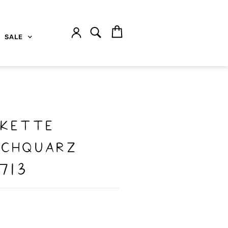
SALE
skette
uchquarz
713