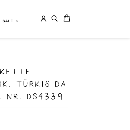
SALE
skette
ik. Türkis Da
. nr. DS4339