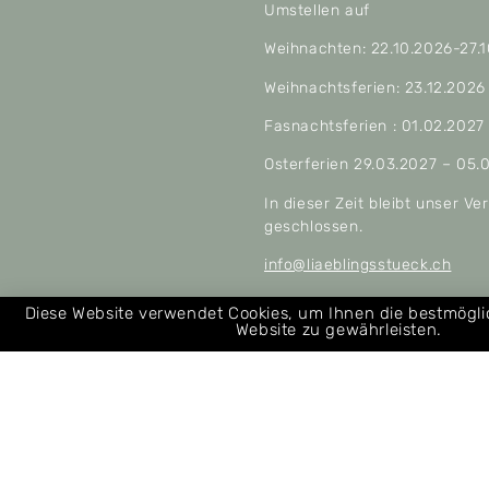
Umstellen auf
Weihnachten: 22.10.2026-27.
Weihnachtsferien: 23.12.2026
Fasnachtsferien : 01.02.2027
Osterferien 29.03.2027 – 05.
In dieser Zeit bleibt unser V
geschlossen.
info@liaeblingsstueck.ch
Allgemeine Geschäftsbeding
Diese Website verwendet Cookies, um Ihnen die bestmögl
Website zu gewährleisten.
Über uns