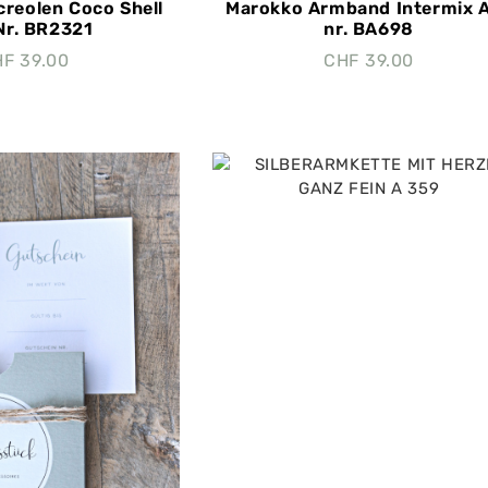
creolen Coco Shell
Marokko Armband Intermix A
 Nr. BR2321
nr. BA698
HF
39.00
CHF
39.00