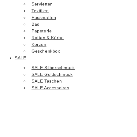
Servietten
Textilien
Fussmatten
Bad
Papeterie
Rattan & Körbe
Kerzen
Geschenkbox
SALE
SALE Silberschmuck
SALE Goldschmuck
SALE Taschen
SALE Accessoires
CHF
0.00
0
Warenkorb