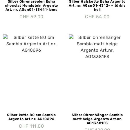
Silber Ohrencreolen Esha
Silber Halskette Esha Argento
chocclat Mondstein Argento
Art. nr. AGsn01-4312- – türkis
Art. nr. AGsn01-13441-lcms
hell
CHF
59.00
CHF
54.00
Silber kette 80 cm Sambia
Silber Ohrenhänger Sambia
Argento Art.nr. AG10696
matt beige Argento Art.nr.
AG13381FS
CHF
111.00