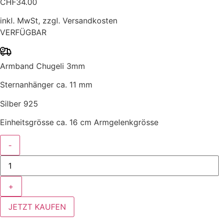
CHF
34.00
inkl. MwSt, zzgl. Versandkosten
VERFÜGBAR
Armband Chugeli 3mm
Sternanhänger ca. 11 mm
Silber 925
Einheitsgrösse ca. 16 cm Armgelenkgrösse
silber
Armband
Star
Art.
nr.
MVA
29
Menge
JETZT KAUFEN