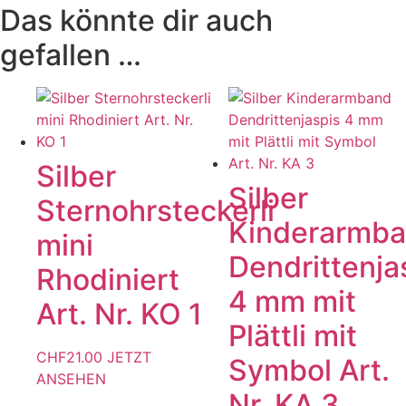
Das könnte dir auch
gefallen …
Silber
Silber
Sternohrsteckerli
Kinderarmb
mini
Dendrittenja
Rhodiniert
4 mm mit
Art. Nr. KO 1
Plättli mit
CHF
21.00
JETZT
Symbol Art.
ANSEHEN
Nr. KA 3