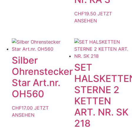
CHF
19.50
JETZT
ANSEHEN
Dieses
Produkt
weist
mehrere
Varianten
auf.
Silber
Die
SET
Ohrenstecker
Optionen
HALSKETTE
können
Star Art.nr.
auf
STERNE 2
OH560
der
KETTEN
Produktseite
gewählt
CHF
17.00
JETZT
ART. NR. SK
werden
ANSEHEN
218