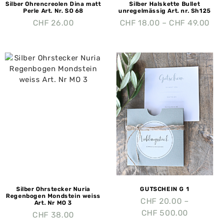
Silber Ohrencreolen Dina matt
Silber Halskette Bullet
Perle Art. Nr. SO 68
unregelmässig Art. nr. Sh125
CHF
26.00
CHF
18.00
–
CHF
49.00
Silber Ohrstecker Nuria
GUTSCHEIN G 1
Regenbogen Mondstein weiss
CHF
20.00
–
Art. Nr MO 3
CHF
500.00
CHF
38.00