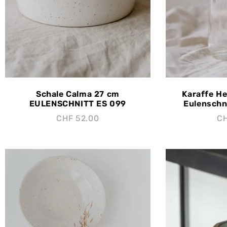
Schale Calma 27 cm
Karaffe He
EULENSCHNITT ES 099
Eulenschni
CHF
52.00
C