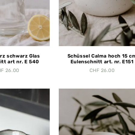
rz schwarz Glas
Schüssel Calma hoch 15 c
tt art nr. E 540
Eulenschnitt art. nr. E151
HF
26.00
CHF
26.00