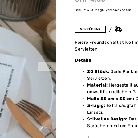
inkl. MwSt, zzgl. Versandkosten
VERFÜGBAR
Feiere Freundschaft stilvoll
Servietten.
Details
20 Stück:
Jede Packun
Servietten.
Material:
Hergestellt a
umweltfreundlichem Pap
Maße 33 cm x 33 cm:
O
3-lagig:
Extra saugfähig
Einsatz.
Stilvolles Design:
Das 
Sprüchen rund um Freu