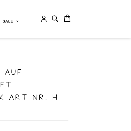
SALE
· Auf
aft
k Art Nr. H