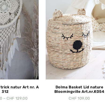
rick natur Art nr. A
Dolma Basket Lid nature
312
Bloomingville Art.nr.K054
00
–
CHF
129.00
CHF
109.00