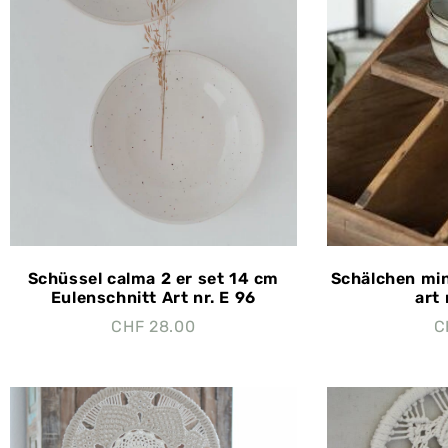
Schüssel calma 2 er set 14 cm
Schälchen min
Eulenschnitt Art nr. E 96
art 
CHF
28.00
C