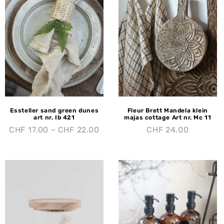
Essteller sand green dunes
Fleur Brett Mandela klein
art nr. Ib 421
majas cottage Art nr. Mc 11
CHF
17.00
–
CHF
22.00
CHF
24.00