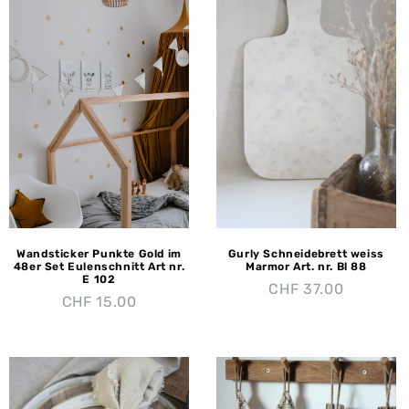
Wandsticker Punkte Gold im
Gurly Schneidebrett weiss
48er Set Eulenschnitt Art nr.
Marmor Art. nr. Bl 88
E 102
CHF
37.00
CHF
15.00