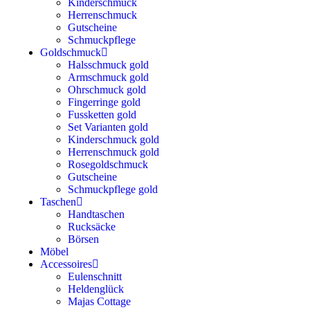
Kinderschmuck
Herrenschmuck
Gutscheine
Schmuckpflege
Goldschmuck
Halsschmuck gold
Armschmuck gold
Ohrschmuck gold
Fingerringe gold
Fussketten gold
Set Varianten gold
Kinderschmuck gold
Herrenschmuck gold
Rosegoldschmuck
Gutscheine
Schmuckpflege gold
Taschen
Handtaschen
Rucksäcke
Börsen
Möbel
Accessoires
Eulenschnitt
Heldenglück
Majas Cottage