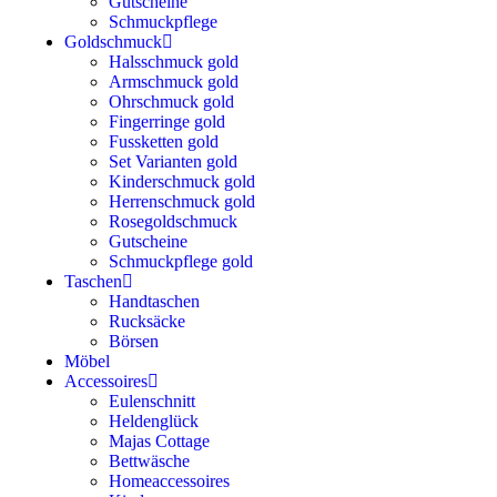
Gutscheine
Schmuckpflege
Goldschmuck
Halsschmuck gold
Armschmuck gold
Ohrschmuck gold
Fingerringe gold
Fussketten gold
Set Varianten gold
Kinderschmuck gold
Herrenschmuck gold
Rosegoldschmuck
Gutscheine
Schmuckpflege gold
Taschen
Handtaschen
Rucksäcke
Börsen
Möbel
Accessoires
Eulenschnitt
Heldenglück
Majas Cottage
Bettwäsche
Homeaccessoires