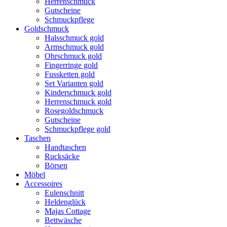
Herrenschmuck
Gutscheine
Schmuckpflege
Goldschmuck
Halsschmuck gold
Armschmuck gold
Ohrschmuck gold
Fingerringe gold
Fussketten gold
Set Varianten gold
Kinderschmuck gold
Herrenschmuck gold
Rosegoldschmuck
Gutscheine
Schmuckpflege gold
Taschen
Handtaschen
Rucksäcke
Börsen
Möbel
Accessoires
Eulenschnitt
Heldenglück
Majas Cottage
Bettwäsche