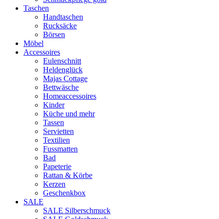
Taschen
Handtaschen
Rucksäcke
Börsen
Möbel
Accessoires
Eulenschnitt
Heldenglück
Majas Cottage
Bettwäsche
Homeaccessoires
Kinder
Küche und mehr
Tassen
Servietten
Textilien
Fussmatten
Bad
Papeterie
Rattan & Körbe
Kerzen
Geschenkbox
SALE
SALE Silberschmuck