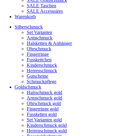
SALE Goldschmuck
SALE Taschen
SALE Accessoires
Warenkorb
Silberschmuck
Set Varianten
Armschmuck
Halsketten & Anhänger
Ohrschmuck
Fingerringe
Fusskettchen
Kinderschmuck
Herrenschmuck
Gutscheine
Schmuckpflege
Goldschmuck
Halsschmuck gold
Armschmuck gold
Ohrschmuck gold
Fingerringe gold
Fussketten gold
Set Varianten gold
Kinderschmuck gold
Herrenschmuck gold