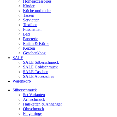
Homeaccessoires
Kinder
Küche und mehr
Tassen
Servietten
Textilien
Fussmatten
Bad
Papeterie
Rattan & Körbe
Kerzen
Geschenkbox
SALE
SALE Silberschmuck
SALE Goldschmuck
SALE Taschen
SALE Accessoires
Warenkorb
Silberschmuck
Set Varianten
Armschmuck
Halsketten & Anhänger
Ohrschmuck
Fingerringe