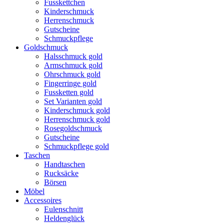
Fusskettchen
Kinderschmuck
Herrenschmuck
Gutscheine
Schmuckpflege
Goldschmuck
Halsschmuck gold
Armschmuck gold
Ohrschmuck gold
Fingerringe gold
Fussketten gold
Set Varianten gold
Kinderschmuck gold
Herrenschmuck gold
Rosegoldschmuck
Gutscheine
Schmuckpflege gold
Taschen
Handtaschen
Rucksäcke
Börsen
Möbel
Accessoires
Eulenschnitt
Heldenglück