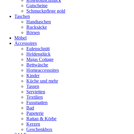
Rosegoldschmuck
Gutscheine
Schmuckpflege gold
Taschen
Handtaschen
Rucksäcke
Börsen
Möbel
Accessoires
Eulenschnitt
Heldenglück
Majas Cottage
Bettwäsche
Homeaccessoires
Kinder
Küche und mehr
Tassen
Servietten
Textilien
Fussmatten
Bad
Papeterie
Rattan & Körbe
Kerzen
Geschenkbox