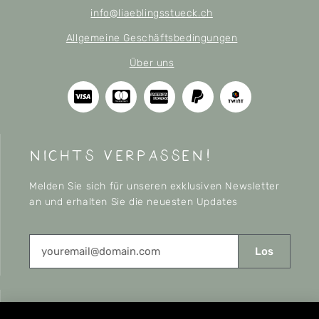
info@liaeblingsstueck.ch
Allgemeine Geschäftsbedingungen
Über uns
nichts verpassen!
Melden Sie sich für unseren exklusiven Newsletter
an und erhalten Sie die neuesten Updates
Los
CONNECT