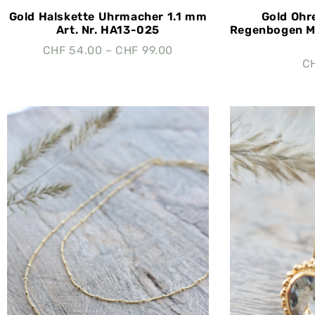
Gold Halskette Uhrmacher 1.1 mm
Gold Ohr
Art. Nr. HA13-025
Regenbogen Mo
CHF
54.00
–
CHF
99.00
C