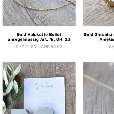
Gold Halskette Bullet
Gold Ohrenhä
unregelmässig Art. Nr. GHI 23
Ametis
CHF
21.00
–
CHF
52.00
C