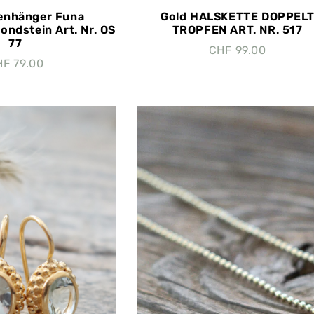
enhänger Funa
Gold HALSKETTE DOPPEL
ndstein Art. Nr. OS
TROPFEN ART. NR. 517
77
CHF
99.00
HF
79.00