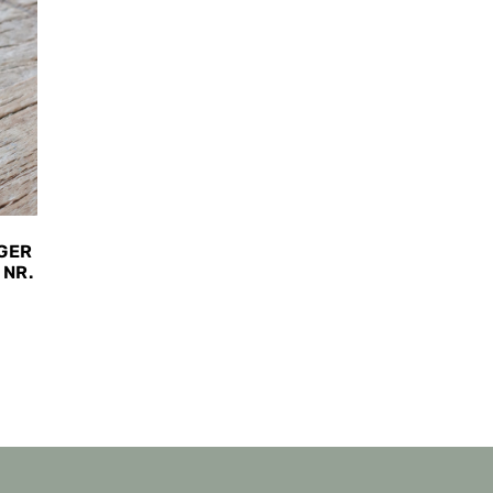
GER
 NR.