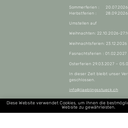
Sommerferien : 20.07.2026 
Herbstferien : 28.09.2026 
Umstellen auf
Weihnachten: 22.10.2026-27.
Weihnachtsferien: 23.12.2026
Fasnachtsferien : 01.02.2027
Osterferien 29.03.2027 – 05.
In dieser Zeit bleibt unser V
geschlossen.
info@liaeblingsstueck.ch
Allgemeine Geschäftsbeding
Diese Website verwendet Cookies, um Ihnen die bestmögl
Website zu gewährleisten.
Über uns