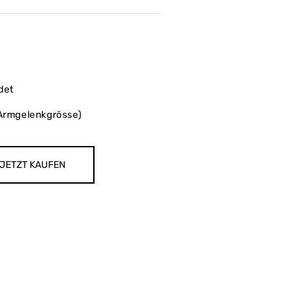
det
 Armgelenkgrösse)
JETZT KAUFEN