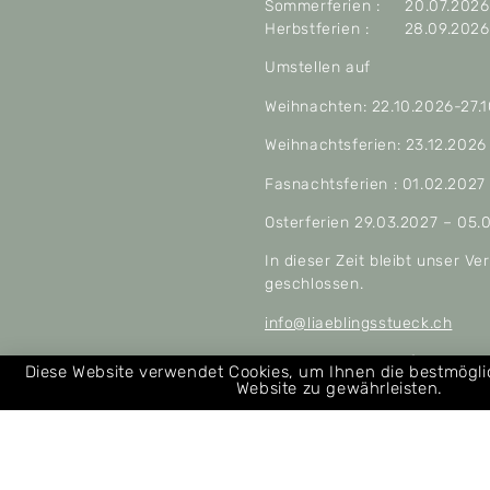
Sommerferien : 20.07.2026 
Herbstferien : 28.09.2026 
Umstellen auf
Weihnachten: 22.10.2026-27.
Weihnachtsferien: 23.12.2026
Fasnachtsferien : 01.02.2027
Osterferien 29.03.2027 – 05.
In dieser Zeit bleibt unser V
geschlossen.
info@liaeblingsstueck.ch
Allgemeine Geschäftsbeding
Diese Website verwendet Cookies, um Ihnen die bestmögl
Website zu gewährleisten.
Über uns