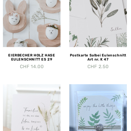
EIERBECHER HOLZ HASE
Postkarte Salbei Eulenschnitt
EULENSCHNITT ES 29
Art nr. K 47
CHF
14.00
CHF
2.50